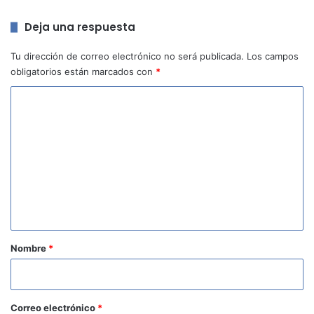
Deja una respuesta
Tu dirección de correo electrónico no será publicada.
Los campos
obligatorios están marcados con
*
C
o
m
e
n
t
a
r
Nombre
*
i
o
*
Correo electrónico
*