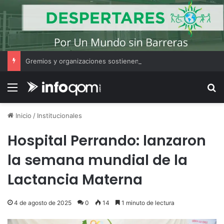
Gremios y organizaciones sostienen la marcha pese a los cambios en la Ley de Tierras
Menú
B
Inicio
/
Institucionales
Hospital Perrando: lanzaron
la semana mundial de la
Lactancia Materna
4 de agosto de 2025
0
14
1 minuto de lectura