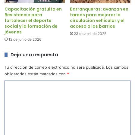
Capacitación gratuita en
Barranqueras: avanzan en
Resistencia para
tareas para mejorar la
fortalecer el deporte
circulación vehicular y el
social y la formación de
acceso a los barrios
jóvenes
23 de abril de 2025
12 de junio de 2026
Deja una respuesta
Tu dirección de correo electrónico no será publicada.
Los campos
obligatorios están marcados con
*
C
o
m
e
n
t