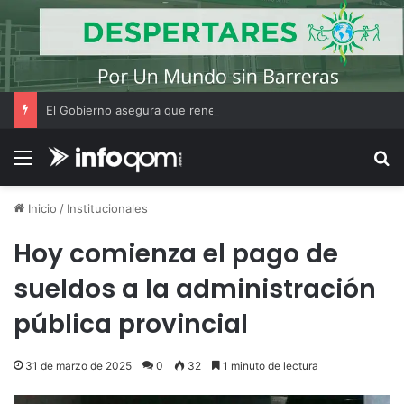
El Gobierno asegura que renegociará la concesión de los principales aeropuertos del país
Menú
B
Inicio
/
Institucionales
Hoy comienza el pago de
sueldos a la administración
pública provincial
31 de marzo de 2025
0
32
1 minuto de lectura