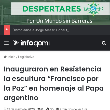
Último adiós a Jorge Messi: Lionel Messi llegó a Rosario y los hinchas dejaron mensajes de apoyo
Menú
B
Inicio
/
Legislativa
Inauguraron en Resistencia
la escultura “Francisco por
la Paz” en homenaje al Papa
argentino
12 de mayo de 2026
0
35
2 minutos de lectura