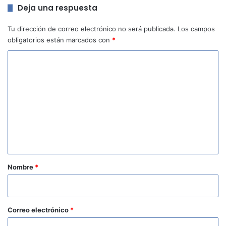
Deja una respuesta
Tu dirección de correo electrónico no será publicada.
Los campos
obligatorios están marcados con
*
C
o
m
e
n
t
a
r
Nombre
*
i
o
*
Correo electrónico
*