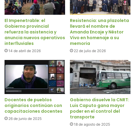
El Impenetrable: el
Resistencia: una plazoleta
Gobierno provincial
llevará el nombre de
refuerza la asistencia y
Amanda Encaje y Néstor
anuncia nuevos operativos
Vivo en homenaje a su
interfluviales
memoria
14 de abril de 2026
22 de julio de 2026
Docentes de pueblos
Gobierno disuelve la CNRT:
originarios continúan con
Luis Caputo gana mayor
capacitaciones docentes
poder en el control del
transporte
26 de junio de 2025
18 de agosto de 2025