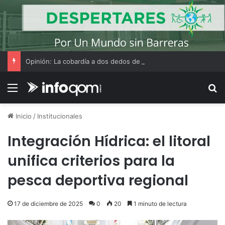
Opinión: La cobardía a dos dedos de distancia
Menú
B
Inicio
/
Institucionales
Integración Hídrica: el litoral
unifica criterios para la
pesca deportiva regional
17 de diciembre de 2025
0
20
1 minuto de lectura