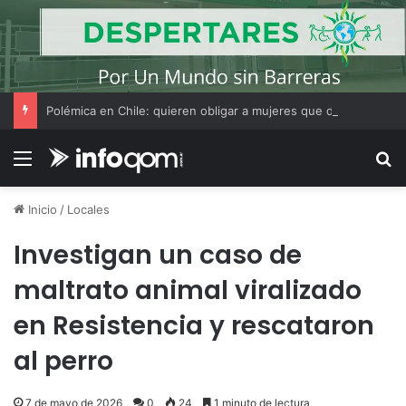
Polémica en Chile: quieren obligar a mujeres que decidan hacer un aborto a escuchar antes el latido del corazón del feto
Menú
B
Inicio
/
Locales
Investigan un caso de
maltrato animal viralizado
en Resistencia y rescataron
al perro
7 de mayo de 2026
0
24
1 minuto de lectura