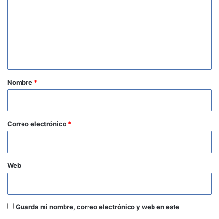
m
e
n
t
a
r
Nombre
*
i
o
*
Correo electrónico
*
Web
Guarda mi nombre, correo electrónico y web en este