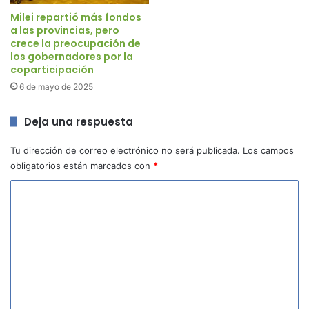
Milei repartió más fondos
a las provincias, pero
crece la preocupación de
los gobernadores por la
coparticipación
6 de mayo de 2025
Deja una respuesta
Tu dirección de correo electrónico no será publicada.
Los campos
obligatorios están marcados con
*
C
o
m
e
n
t