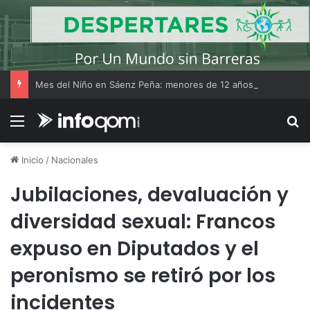
Mes del Niño en Sáenz Peña: menores de 12 años ingresan gratis al Complejo Ecológico
Menú
B
Inicio
/
Nacionales
Jubilaciones, devaluación y
diversidad sexual: Francos
expuso en Diputados y el
peronismo se retiró por los
incidentes