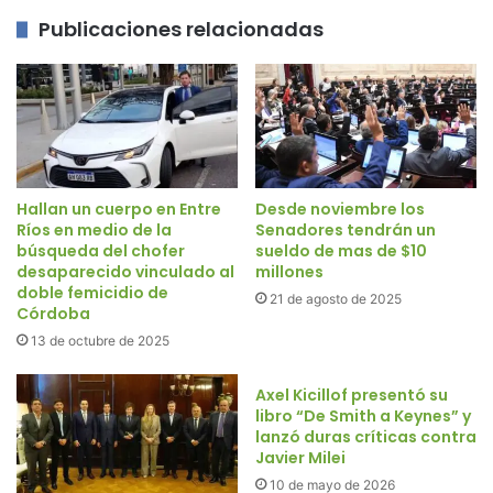
Publicaciones relacionadas
Hallan un cuerpo en Entre
Desde noviembre los
Ríos en medio de la
Senadores tendrán un
búsqueda del chofer
sueldo de mas de $10
desaparecido vinculado al
millones
doble femicidio de
21 de agosto de 2025
Córdoba
13 de octubre de 2025
Axel Kicillof presentó su
libro “De Smith a Keynes” y
lanzó duras críticas contra
Javier Milei
10 de mayo de 2026