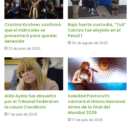
Cristina Kirchner confirmó
Bajo fuerte custodia, “Tuli”
que el miércoles se
Carrizo fue alojado en el
presentará para quedar
Penal 1
detenida
30 de agosto de 2025
13 de junio de 2025
Aída Ayala fue absuelta
Soledad Pastorutti
por el Tribunal Federal en
cantará el Himno Nacional
la causa Casalboni
antes de la final del
Mundial 2026
7 de julio de 2025
17 de julio de 2026