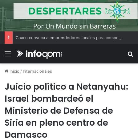
Chaco convoca a emprendedores locales para competir en «Emprendimiento Argentino 2026»
Menú
B
Inicio
/
Internacionales
Juicio político a Netanyahu:
Israel bombardeó el
Ministerio de Defensa de
Siria en pleno centro de
Damasco