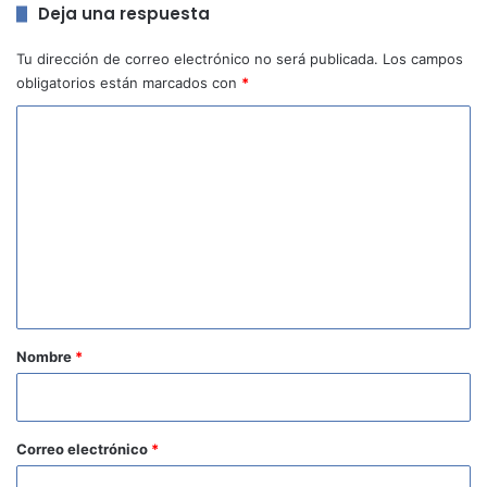
Deja una respuesta
Tu dirección de correo electrónico no será publicada.
Los campos
obligatorios están marcados con
*
C
o
m
e
n
t
a
r
Nombre
*
i
o
*
Correo electrónico
*