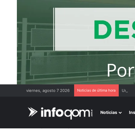
viernes, agosto 7 2026
Noticias de última hora
Noticias
In
Inicio
/
Más noticias
/
Kicillof busca una foto de unidad c