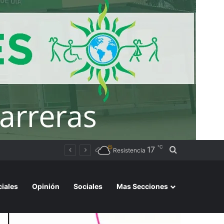
℃
17
Buscar por
Una vecina de Resistencia recibió su primer auto tras ganar el Volkswagen Tera 0 km del Bono Bienal
Resistencia
ciales
Opinión
Sociales
Mas Secciones