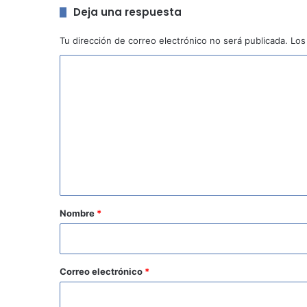
Deja una respuesta
Tu dirección de correo electrónico no será publicada.
Los
C
o
m
e
n
t
a
r
Nombre
*
i
o
*
Correo electrónico
*