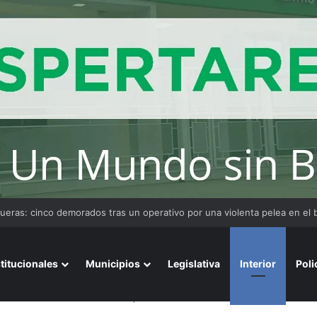
stitucionales
Municipios
Legislativa
Interior
Poli
nto de la última hermana QOM que sobrevivió a la masacre de