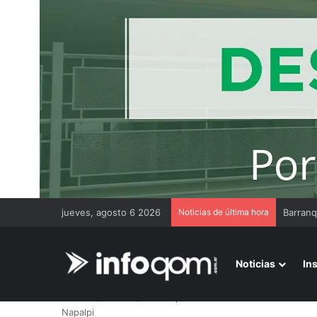
jueves, agosto 6 2026
Noticias de última hora
Noticias
In
Inicio
/
Interior
/
Se cumplieron dos años del fallecimie
Napalpi