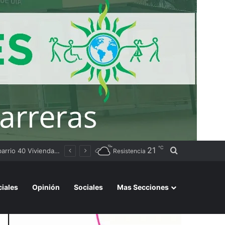
℃
21
Buscar por
Sameep anunció que comenzó la distribución de agua a las localidades del Segundo Acueducto tras la recarga de cisternas en Sáenz Peña
Resistencia
ciales
Opinión
Sociales
Mas Secciones