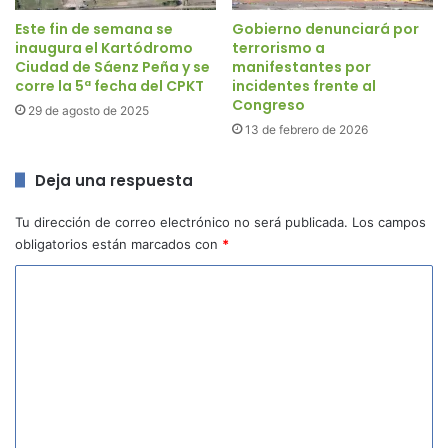
Este fin de semana se
Gobierno denunciará por
inaugura el Kartódromo
terrorismo a
Ciudad de Sáenz Peña y se
manifestantes por
corre la 5ª fecha del CPKT
incidentes frente al
Congreso
29 de agosto de 2025
13 de febrero de 2026
Deja una respuesta
Tu dirección de correo electrónico no será publicada.
Los campos
obligatorios están marcados con
*
C
o
m
e
n
t