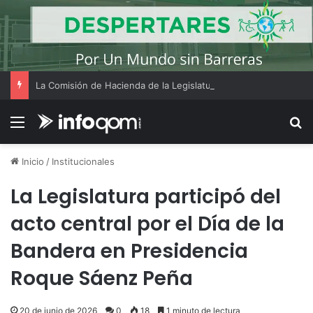
La Comisión de Hacienda de la Legislatura realizó su reunión ordinaria Nº18
Menú
B
Inicio
/
Institucionales
La Legislatura participó del
acto central por el Día de la
Bandera en Presidencia
Roque Sáenz Peña
20 de junio de 2026
0
18
1 minuto de lectura