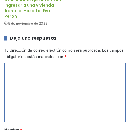
ingresar a una vivienda
frente al Hospital Eva
Perón
5 de noviembre de 2025
Deja una respuesta
Tu dirección de correo electrónico no será publicada.
Los campos
obligatorios están marcados con
*
C
o
m
e
n
t
a
r
Nombre
*