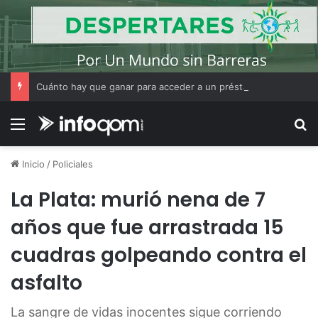
Cuánto hay que ganar para acceder a un préstamo hipotecario de USD 75.000
Menú
B
Inicio
/
Policiales
La Plata: murió nena de 7
años que fue arrastrada 15
cuadras golpeando contra el
asfalto
La sangre de vidas inocentes sigue corriendo