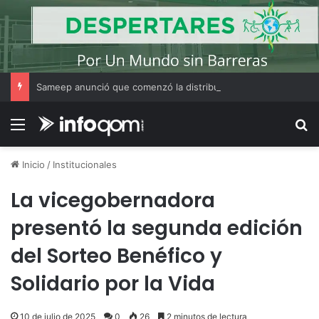
Sameep anunció que comenzó la distribución de agua a las localidades del Segundo Acueducto tras la recarga de cisternas en Sáenz Peña
Menú
B
Inicio
/
Institucionales
La vicegobernadora
presentó la segunda edición
del Sorteo Benéfico y
Solidario por la Vida
10 de julio de 2025
0
26
2 minutos de lectura