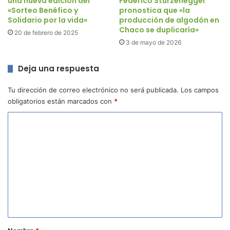
una nueva edición del
Federico Sturzenegger
«Sorteo Benéfico y
pronostica que «la
Solidario por la vida»
producción de algodón en
Chaco se duplicaría»
20 de febrero de 2025
3 de mayo de 2026
Deja una respuesta
Tu dirección de correo electrónico no será publicada.
Los campos
obligatorios están marcados con
*
C
o
m
e
n
t
a
r