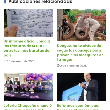
Publicaciones relacionadas
Un informe oficial ubica a
Dengue: no te olvides de
las facturas de SECHEEP
seguir los consejos para
entre las más baratas del
prevenir los mosquitos en
país
tu hogar
24 de enero de 2025
2 de enero de 2025
Lotería Chaqueña anunció
Reformas económicas: