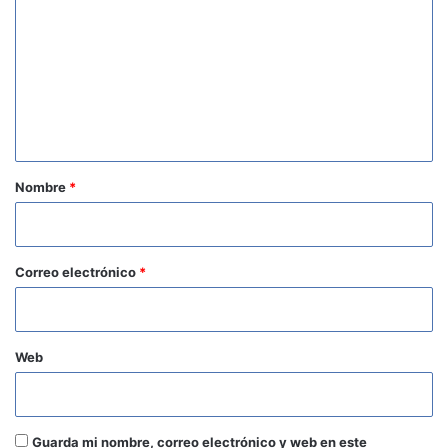
o
m
e
n
t
a
r
Nombre
*
i
o
*
Correo electrónico
*
Web
Guarda mi nombre, correo electrónico y web en este