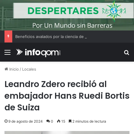
Beneficios avalados por la ciencia de convivir con gatos
Menú
B
Inicio
/
Locales
Leandro Zdero recibió al
embajador Hans Ruedi Bortis
de Suiza
9 de agosto de 2024
0
15
2 minutos de lectura