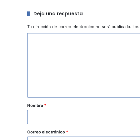
Deja una respuesta
Tu dirección de correo electrónico no será publicada.
Los
C
o
m
e
n
t
a
r
Nombre
*
i
o
*
Correo electrónico
*