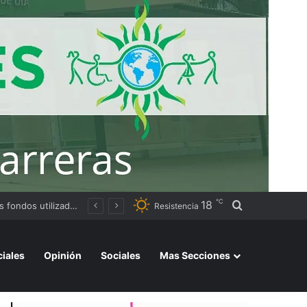
℃
18
Buscar por
Resistencia
ciales
Opinión
Sociales
Mas Secciones