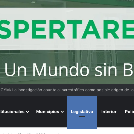
ensaje del arzobispo de Buenos Aires en la misa de San Cayetano
stitucionales
Municipios
Legislativa
Interior
Poli