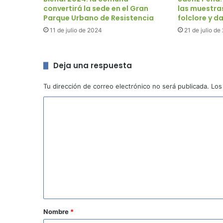
convertirá la sede en el Gran
las muestras
Parque Urbano de Resistencia
folclore y d
11 de julio de 2024
21 de julio de
Deja una respuesta
Tu dirección de correo electrónico no será publicada.
Los
C
o
m
e
n
t
a
r
Nombre
*