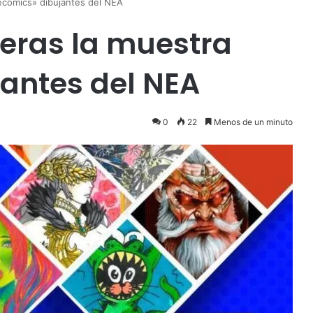
ecomics» dibujantes del NEA
eras la muestra
antes del NEA
0
22
Menos de un minuto