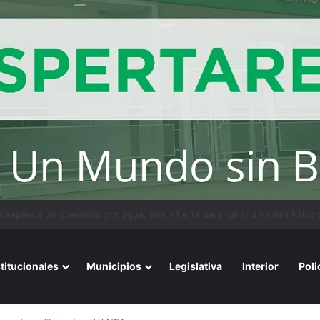
ios avalados por la ciencia de convivir con gatos
stitucionales
Municipios
Legislativa
Interior
Poli