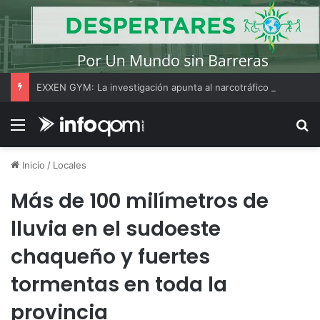
EXXEN GYM: La investigación apunta al narcotráfico como posible origen de los fondos utilizados para expandir la cadena de gimnasios
Menú
B
Inicio
/
Locales
Más de 100 milímetros de
lluvia en el sudoeste
chaqueño y fuertes
tormentas en toda la
provincia