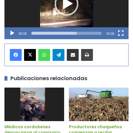
00:00
00:06
WhatsApp
Telegram
Compartir por correo electrónico
Imprimir
Publicaciones relacionadas
Médicos cordobeses
Productores chaqueños
denunciaron al comisario
comienzan a recibir