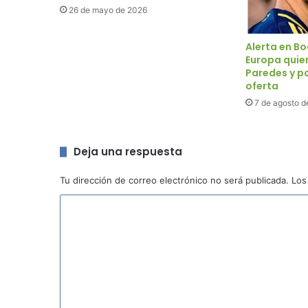
26 de mayo de 2026
Alerta en Bo
Europa quie
Paredes y p
oferta
7 de agosto d
Deja una respuesta
Tu dirección de correo electrónico no será publicada.
Los
C
o
m
e
n