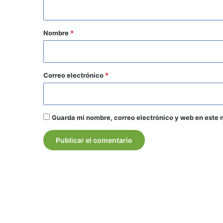
t
a
r
Nombre
*
i
o
*
Correo electrónico
*
Guarda mi nombre, correo electrónico y web en este 