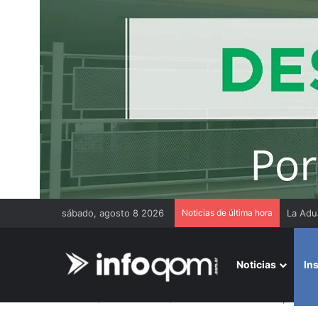
sábado, agosto 8 2026
Noticias de última hora
Thiago
Noticias
In
Inicio
/
Institucionales
/
Más de 400 corredores particip