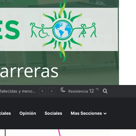
℃
12
Buscar por
ación judicial
Resistencia
ciales
Opinión
Sociales
Mas Secciones