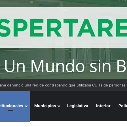
 Medina fue imputado por abuso sexual y la causa continúa bajo investig
stitucionales
Municipios
Legislativa
Interior
Poli
aron en la Maratón “Juego Responsable” en Resistencia