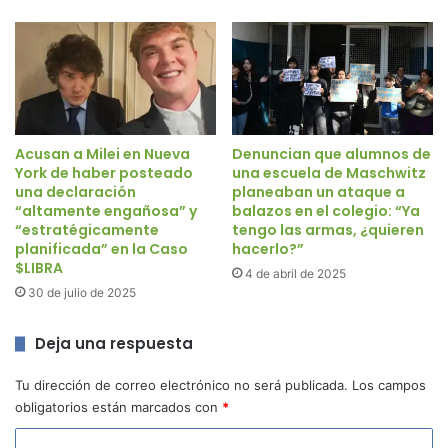
Acusan a Milei en Nueva
Denuncian que alumnos de
York de haber posteado
una escuela de Maschwitz
una declaración
planeaban un ataque a
“altamente engañosa” y
balazos en el colegio: “Ya
“estratégicamente
tengo las armas, ¿quieren
planificada” en la Caso
hacerlo?”
$LIBRA
4 de abril de 2025
30 de julio de 2025
Deja una respuesta
Tu dirección de correo electrónico no será publicada.
Los campos
obligatorios están marcados con
*
C