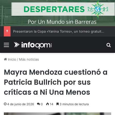
Presentaron la Copa «Yanina Torres», un torneo gratuito de fútbol femenino amateur en el Jaime Zapata
Menú
B
Inicio
/
Más noticias
Mayra Mendoza cuestionó a
Patricia Bullrich por sus
críticas a Ni Una Menos
4 de junio de 2026
0
14
3 minutos de lectura