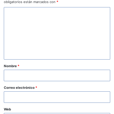
obligatorios están marcados con
*
C
o
m
e
n
t
a
r
Nombre
*
i
o
*
Correo electrónico
*
Web