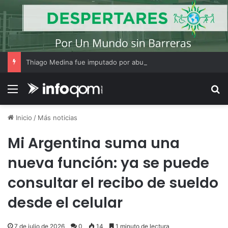
Thiago Medina fue imputado por abuso sexual y la causa continúa bajo investigación judicial
Menú
B
Inicio
/
Más noticias
Mi Argentina suma una
nueva función: ya se puede
consultar el recibo de sueldo
desde el celular
7 de julio de 2026
0
14
1 minuto de lectura