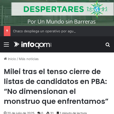
Chaco despliega un operativo por agua, aire y tierra para hallar a Fabián Falcón
Menú
B
Inicio
/
Más noticias
Milei tras el tenso cierre de
listas de candidatos en PBA:
“No dimensionan el
monstruo que enfrentamos”
20 de julio de 2025
0
31
1 minuto de lectura