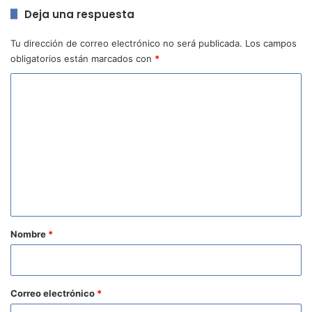
Deja una respuesta
Tu dirección de correo electrónico no será publicada.
Los campos
obligatorios están marcados con
*
C
o
m
e
n
t
a
r
Nombre
*
i
o
*
Correo electrónico
*