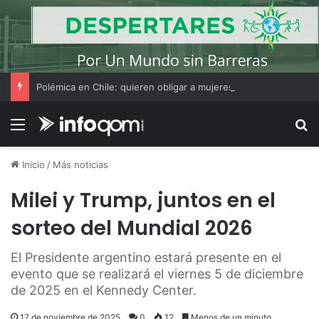
Polémica en Chile: quieren obligar a mujeres que decidan hacer un aborto a escuchar antes el latido del corazón del feto
Menú
B
Inicio
/
Más noticias
Milei y Trump, juntos en el
sorteo del Mundial 2026
El Presidente argentino estará presente en el
evento que se realizará el viernes 5 de diciembre
de 2025 en el Kennedy Center.
17 de noviembre de 2025
0
12
Menos de un minuto