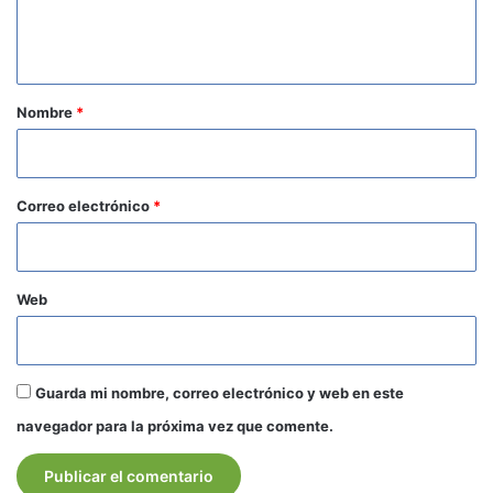
n
t
a
r
Nombre
*
i
o
*
Correo electrónico
*
Web
Guarda mi nombre, correo electrónico y web en este
navegador para la próxima vez que comente.