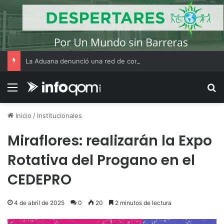
La Aduana denunció una red de contrabando que utilizaba CUITs de personas fallecidas y menores de edad
Menú
B
Inicio
/
Institucionales
Miraflores: realizarán la Expo
Rotativa del Progano en el
CEDEPRO
4 de abril de 2025
0
20
2 minutos de lectura