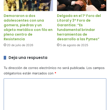
Demoraron a dos
Delgado en el 1º Foro del
adolescentes con una
Litoral y 3º Foro de
gomera, piedras y un
Garantías: “Es
objeto metálico con filo en
fundamental brindar
pleno centro de
herramientas de
Resistencia
desarrollo a las Pymes”
20 de julio de 2026
5 de agosto de 2025
Deja una respuesta
Tu dirección de correo electrónico no será publicada.
Los campos
obligatorios están marcados con
*
C
o
m
e