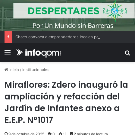
Chaco convoca a emprendedores locales para competir en «Emprendimiento Argentino 2026»
Menú
B
Inicio
/
Institucionales
Miraflores: Zdero inauguró la
ampliación y refacción del
Jardín de Infantes anexo a
E.E.P. N°1017
9 de octubre de 2025
0
11
2 minutos de lectura