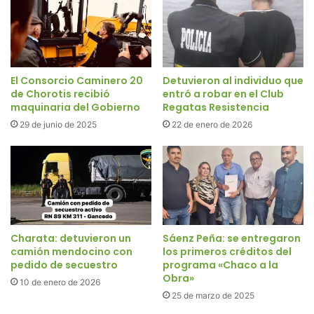
El Consorcio Caminero 20
Detuvieron al individuo que
de Chorotis recibió
entró a robar en el Club
maquinaria del Gobierno
Regatas Resistencia
29 de junio de 2025
22 de enero de 2026
Charata: detuvieron un
Sáenz Peña: se entregaron
camión mendocino con
los primeros créditos del
pedido de secuestro
programa «Chaco a la
Obra»
10 de enero de 2026
25 de marzo de 2025