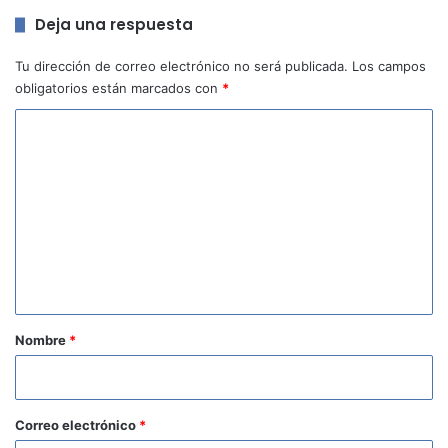
Deja una respuesta
Tu dirección de correo electrónico no será publicada.
Los campos
obligatorios están marcados con
*
C
o
m
e
n
t
a
r
Nombre
*
i
o
*
Correo electrónico
*