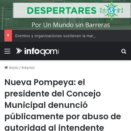
Gremios y organizaciones sostienen la marcha pese a los cambios en la Ley de Tierras
Menú
B
Inicio
/
Interior
Nueva Pompeya: el
presidente del Concejo
Municipal denunció
públicamente por abuso de
autoridad al intendente