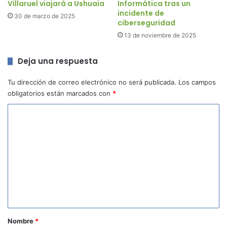
Villaruel viajará a Ushuaia
Informática tras un
incidente de
30 de marzo de 2025
ciberseguridad
13 de noviembre de 2025
Deja una respuesta
Tu dirección de correo electrónico no será publicada.
Los campos
obligatorios están marcados con
*
C
o
m
e
n
t
a
r
Nombre
*