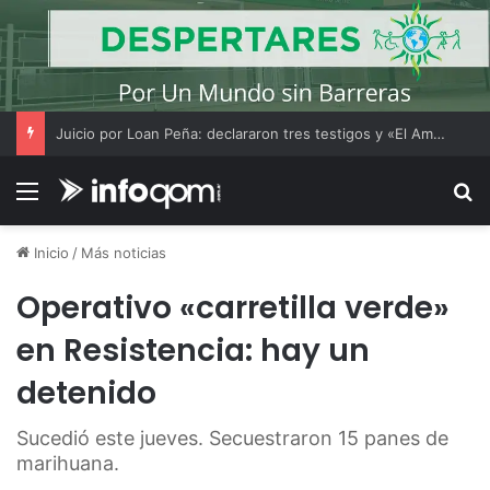
Juicio por Loan Peña: declararon tres testigos y «El Americano» Soria amplió su indagatoria
Menú
B
Inicio
/
Más noticias
Operativo «carretilla verde»
en Resistencia: hay un
detenido
Sucedió este jueves. Secuestraron 15 panes de
marihuana.