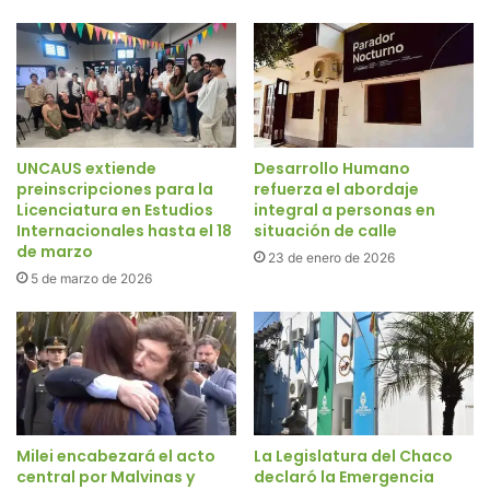
UNCAUS extiende
Desarrollo Humano
preinscripciones para la
refuerza el abordaje
Licenciatura en Estudios
integral a personas en
Internacionales hasta el 18
situación de calle
de marzo
23 de enero de 2026
5 de marzo de 2026
Milei encabezará el acto
La Legislatura del Chaco
central por Malvinas y
declaró la Emergencia