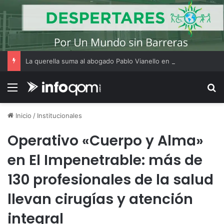
La querella suma al abogado Pablo Vianello en la causa por el crimen de Julián Álvarez Guardia
Menú
B
Inicio
/
Institucionales
Operativo «Cuerpo y Alma»
en El Impenetrable: más de
130 profesionales de la salud
llevan cirugías y atención
integral