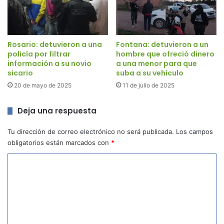
Rosario: detuvieron a una
Fontana: detuvieron a un
policía por filtrar
hombre que ofreció dinero
información a su novio
a una menor para que
sicario
suba a su vehículo
20 de mayo de 2025
11 de julio de 2025
Deja una respuesta
Tu dirección de correo electrónico no será publicada.
Los campos
obligatorios están marcados con
*
C
o
m
e
n