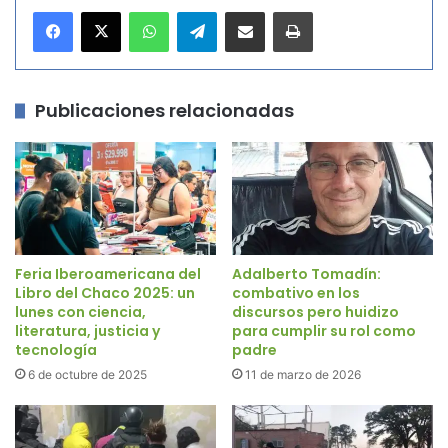
WhatsApp
Telegram
Compartir por correo electrónico
Imprimir
Publicaciones relacionadas
Feria Iberoamericana del
Adalberto Tomadín:
Libro del Chaco 2025: un
combativo en los
lunes con ciencia,
discursos pero huidizo
literatura, justicia y
para cumplir su rol como
tecnología
padre
6 de octubre de 2025
11 de marzo de 2026