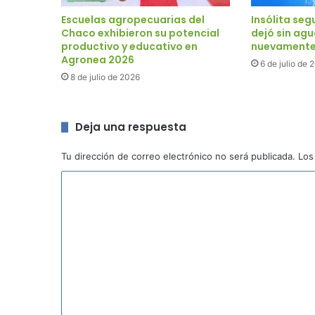
Escuelas agropecuarias del
Insólita seg
Chaco exhibieron su potencial
dejó sin agu
productivo y educativo en
nuevament
Agronea 2026
6 de julio de 
8 de julio de 2026
Deja una respuesta
Tu dirección de correo electrónico no será publicada.
Los
C
o
m
e
n
t
a