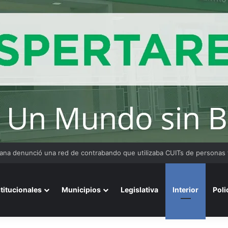
 Medina fue imputado por abuso sexual y la causa continúa bajo investig
stitucionales
Municipios
Legislativa
Interior
Poli