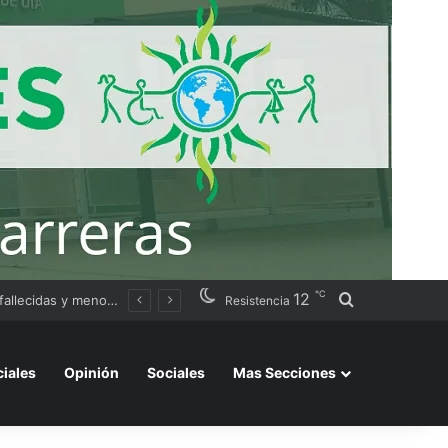
℃
12
Buscar por
ación judicial
Resistencia
ciales
Opinión
Sociales
Mas Secciones