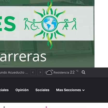
℃
22
Buscar por
Tierras
Resistencia
ciales
Opinión
Sociales
Mas Secciones