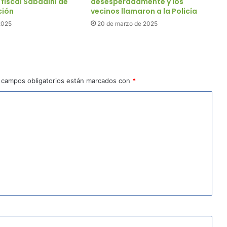
fiscal Sabadini de
desesperadamente y los
ción
vecinos llamaron a la Policía
 2025
20 de marzo de 2025
 campos obligatorios están marcados con
*