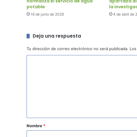
normaliza el servicio de agua
apartaba al 
potable
la investiga
16 de junio de 2026
4 de abril de
Deja una respuesta
Tu dirección de correo electrónico no será publicada.
Los
C
o
m
e
n
t
a
r
Nombre
*
i