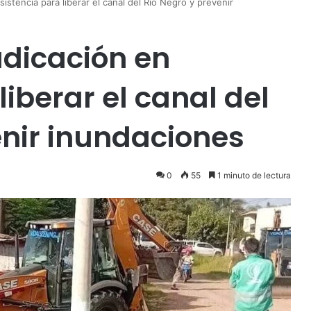
istencia para liberar el canal del Río Negro y prevenir
adicación en
liberar el canal del
enir inundaciones
0
55
1 minuto de lectura