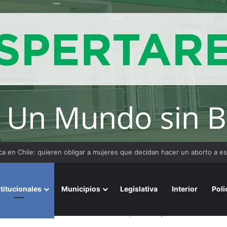
Del Río disertó en presentación de Maestría en Litigación Oral
stitucionales
Municipios
Legislativa
Interior
Poli
Nueva Pompeya: atendieron a más de 560 personas y destacan