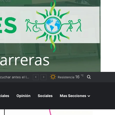
℃
16
Buscar por
Resistencia
ciales
Opinión
Sociales
Mas Secciones