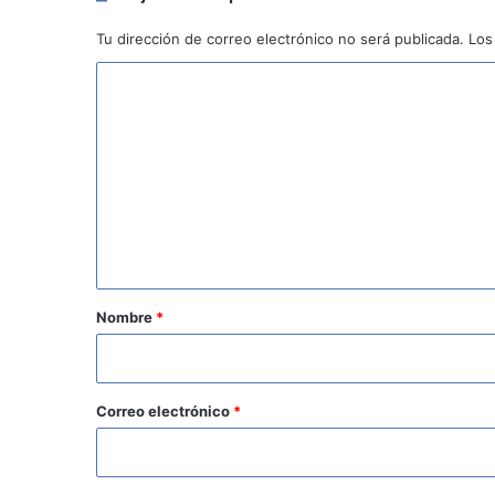
Tu dirección de correo electrónico no será publicada.
Los
C
o
m
e
n
t
a
r
Nombre
*
i
o
*
Correo electrónico
*