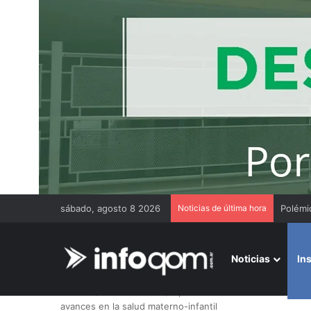
sábado, agosto 8 2026
Noticias de última hora
Victor 
Noticias
In
Inicio
/
Institucionales
/
Operativo sanitario en Misión 
avances en la salud materno-infantil