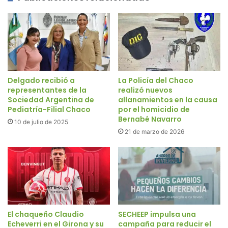
Delgado recibió a
La Policía del Chaco
representantes de la
realizó nuevos
Sociedad Argentina de
allanamientos en la causa
Pediatría-Filial Chaco
por el homicidio de
Bernabé Navarro
10 de julio de 2025
21 de marzo de 2026
El chaqueño Claudio
SECHEEP impulsa una
Echeverri en el Girona y su
campaña para reducir el