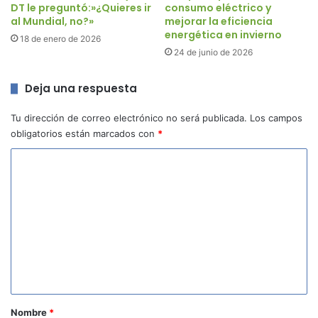
DT le preguntó:»¿Quieres ir
consumo eléctrico y
al Mundial, no?»
mejorar la eficiencia
energética en invierno
18 de enero de 2026
24 de junio de 2026
Deja una respuesta
Tu dirección de correo electrónico no será publicada.
Los campos
obligatorios están marcados con
*
C
o
m
e
n
t
a
r
Nombre
*