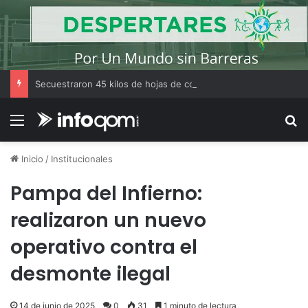
Secuestraron 45 kilos de hojas de coca y cigarrillos de origen extranjero en un camino vecinal de El Impenetrable
Menú
B
Inicio
/
Institucionales
Pampa del Infierno:
realizaron un nuevo
operativo contra el
desmonte ilegal
14 de junio de 2025
0
31
1 minuto de lectura