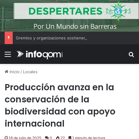
Gremios y organizaciones sostienen la marcha pese a los cambios en la Ley de Tierras
Menú
B
Inicio
/
Locales
Producción avanza en la
conservación de la
biodiversidad con apoyo
internacional
16 de julio de 2025
0
22
1 minuto de lectura