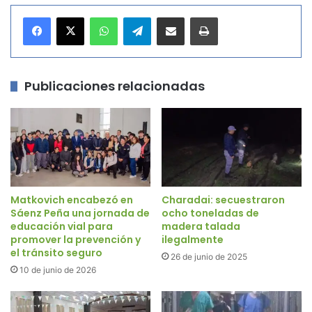
WhatsApp
Telegram
Compartir por correo electrónico
Imprimir
Publicaciones relacionadas
Matkovich encabezó en
Charadai: secuestraron
Sáenz Peña una jornada de
ocho toneladas de
educación vial para
madera talada
promover la prevención y
ilegalmente
el tránsito seguro
26 de junio de 2025
10 de junio de 2026