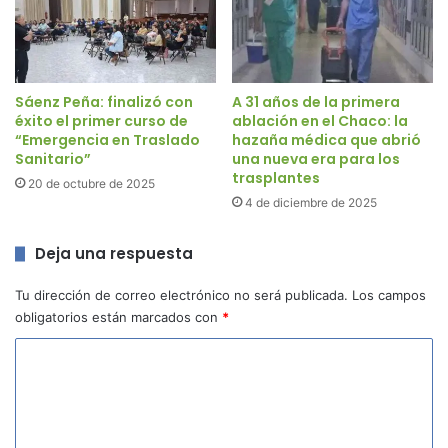
Sáenz Peña: finalizó con
A 31 años de la primera
éxito el primer curso de
ablación en el Chaco: la
“Emergencia en Traslado
hazaña médica que abrió
Sanitario”
una nueva era para los
trasplantes
20 de octubre de 2025
4 de diciembre de 2025
Deja una respuesta
Tu dirección de correo electrónico no será publicada.
Los campos
obligatorios están marcados con
*
C
o
m
e