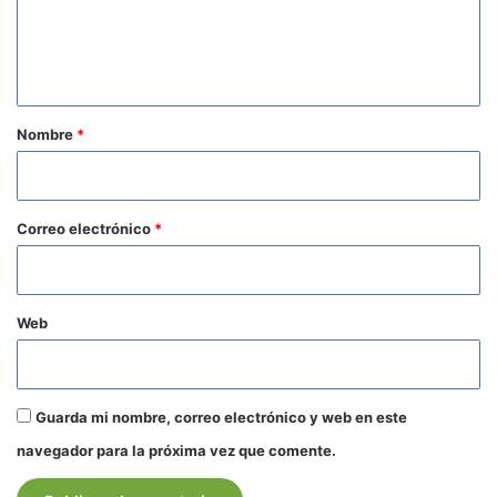
n
t
a
r
Nombre
*
i
o
*
Correo electrónico
*
Web
Guarda mi nombre, correo electrónico y web en este
navegador para la próxima vez que comente.