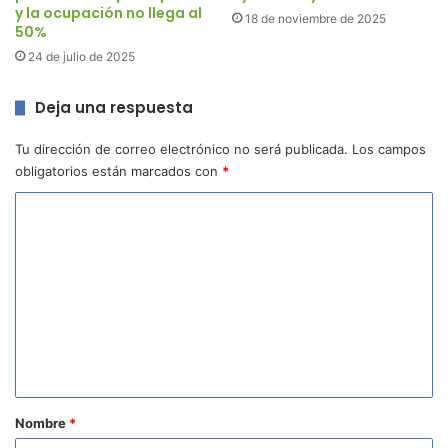
y la ocupación no llega al
18 de noviembre de 2025
50%
24 de julio de 2025
Deja una respuesta
Tu dirección de correo electrónico no será publicada.
Los campos
obligatorios están marcados con
*
C
o
m
e
n
t
a
r
Nombre
*
i