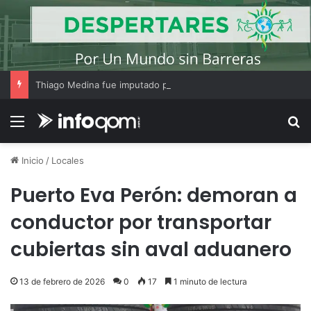
Thiago Medina fue imputado por abuso sexual y la causa continúa bajo investigación judicial
Menú
B
Inicio
/
Locales
Puerto Eva Perón: demoran a
conductor por transportar
cubiertas sin aval aduanero
13 de febrero de 2026
0
17
1 minuto de lectura