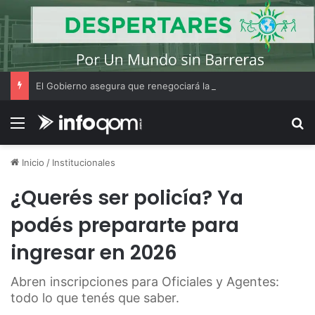
El Gobierno asegura que renegociará la concesión de los principales aeropuertos del país
Menú
B
Inicio
/
Institucionales
¿Querés ser policía? Ya
podés prepararte para
ingresar en 2026
Abren inscripciones para Oficiales y Agentes:
todo lo que tenés que saber.