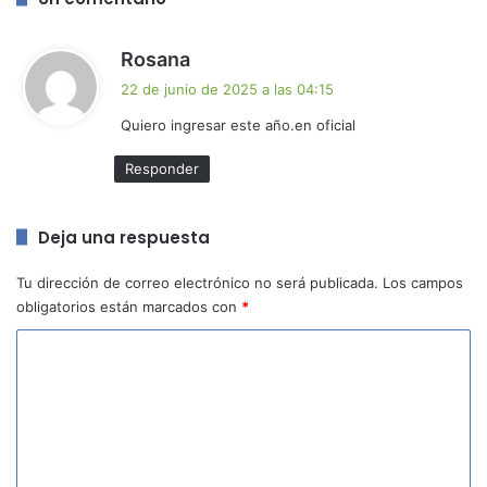
d
Rosana
i
22 de junio de 2025 a las 04:15
c
Quiero ingresar este año.en oficial
e
:
Responder
Deja una respuesta
Tu dirección de correo electrónico no será publicada.
Los campos
obligatorios están marcados con
*
C
o
m
e
n