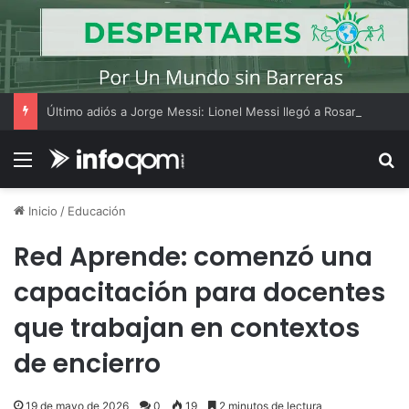
Último adiós a Jorge Messi: Lionel Messi llegó a Rosario y los hinchas dejaron mensajes de apoyo
Menú
B
Inicio
/
Educación
Red Aprende: comenzó una
capacitación para docentes
que trabajan en contextos
de encierro
19 de mayo de 2026
0
19
2 minutos de lectura