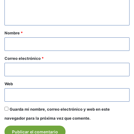
n
t
a
r
Nombre
*
i
o
*
Correo electrónico
*
Web
Guarda mi nombre, correo electrónico y web en este
navegador para la próxima vez que comente.