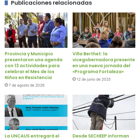
Publicaciones relacionadas
Provincia y Municipio
Villa Berthet: la
presentaron una agenda
vicegobernadora presente
con 13 actividades para
en una nueva jornada del
celebrar el Mes de los
«Programa Fortaleza»
Niños en Resistencia
12 de junio de 2025
7 de agosto de 2026
La UNCAUS entregará el
Desde SECHEEP informan