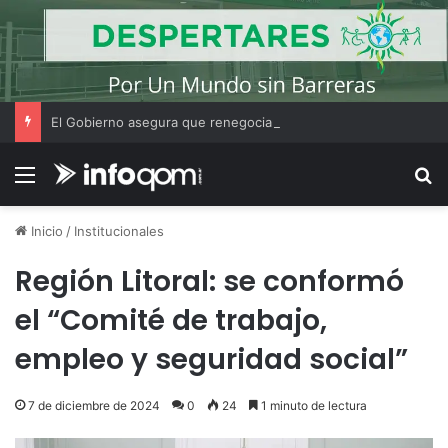
El Gobierno asegura que renegociará la concesión de los principales aeropuertos del país
Menú
B
Inicio
/
Institucionales
Región Litoral: se conformó
el “Comité de trabajo,
empleo y seguridad social”
7 de diciembre de 2024
0
24
1 minuto de lectura