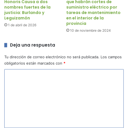
Honoris Causa a dos
que habrán cortes de
nombres fuertes de la
suministro eléctrico por
justicia: Burlando y
tareas de mantenimiento
Leguizamón
en el interior de la
provincia
1 de abril de 2026
10 de noviembre de 2024
Deja una respuesta
Tu dirección de correo electrónico no será publicada.
Los campos
obligatorios están marcados con
*
C
o
m
e
n
t
a