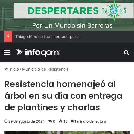
Thiago Medina fue imputado por abuso sexual y la causa continúa bajo investigación judicial
Menú
B
Inicio
/
Municipio de Resistencia
Resistencia homenajeó al
árbol en su día con entrega
de plantines y charlas
29 de agosto de 2024
0
15
1 minuto de lectura