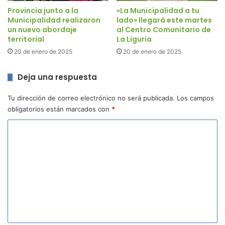
Provincia junto a la
«La Municipalidad a tu
Municipalidad realizaron
lado» llegará este martes
un nuevo abordaje
al Centro Comunitario de
territorial
La Liguria
20 de enero de 2025
20 de enero de 2025
Deja una respuesta
Tu dirección de correo electrónico no será publicada.
Los campos
obligatorios están marcados con
*
C
o
m
e
n
t
a