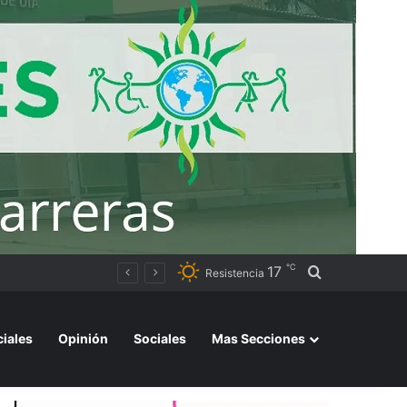
℃
17
Buscar por
Polémica en Chile: quieren obligar a mujeres que decidan hacer un aborto a escuchar antes el latido del corazón del feto
Resistencia
ciales
Opinión
Sociales
Mas Secciones