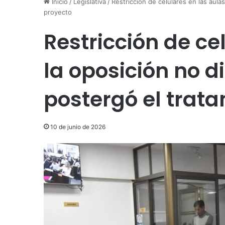
Inicio
/
Legislativa
/
Restricción de celulares en las aula
proyecto
Restricción de ce
la oposición no d
postergó el trat
10 de junio de 2026