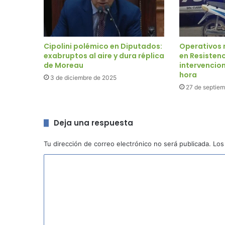
Cipolini polémico en Diputados:
Operativos 
exabruptos al aire y dura réplica
en Resistenc
de Moreau
intervencio
hora
3 de diciembre de 2025
27 de septie
Deja una respuesta
Tu dirección de correo electrónico no será publicada.
Los
C
o
m
e
n