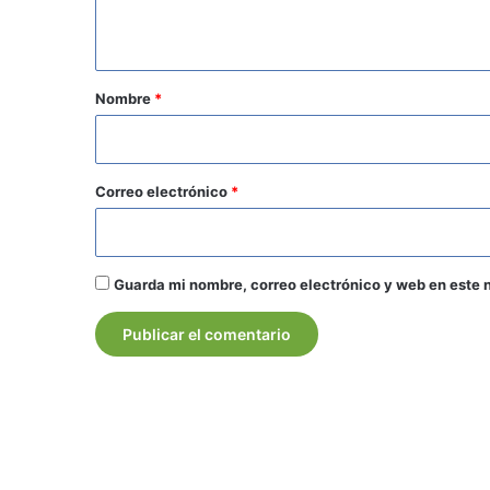
t
a
r
Nombre
*
i
o
*
Correo electrónico
*
Guarda mi nombre, correo electrónico y web en este 