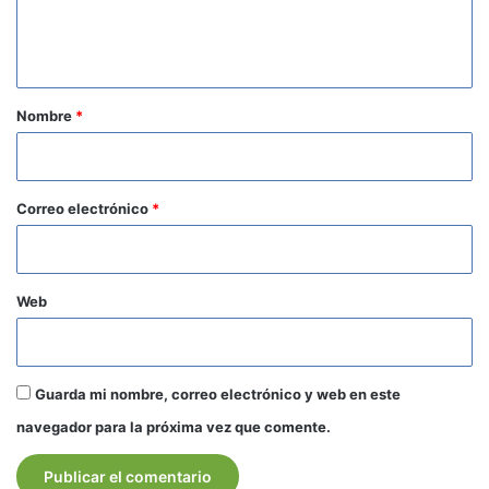
n
t
a
r
Nombre
*
i
o
*
Correo electrónico
*
Web
Guarda mi nombre, correo electrónico y web en este
navegador para la próxima vez que comente.