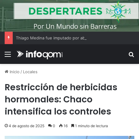
Thiago Medina fue imputado por abuso sexual y la causa continúa bajo investigación judicial
Menú
B
Inicio
/
Locales
Restricción de herbicidas
hormonales: Chaco
intensifica los controles
4 de agosto de 2025
0
16
1 minuto de lectura