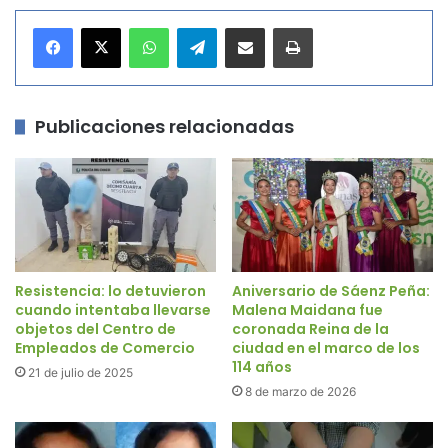
WhatsApp
Telegram
Compartir por correo electrónico
Imprimir
Publicaciones relacionadas
Resistencia: lo detuvieron
Aniversario de Sáenz Peña:
cuando intentaba llevarse
Malena Maidana fue
objetos del Centro de
coronada Reina de la
Empleados de Comercio
ciudad en el marco de los
114 años
21 de julio de 2025
8 de marzo de 2026