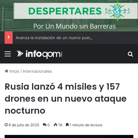
Avanza la instalación de un nuevo puesto policial en el ex Campo Zampa para reforzar la seguridad en la zona sur de Resistencia
Menú
B
Inicio
/
Internacionales
Rusia lanzó 4 misiles y 157
drones en un nuevo ataque
nocturno
6 de julio de 2025
0
16
1 minuto de lectura