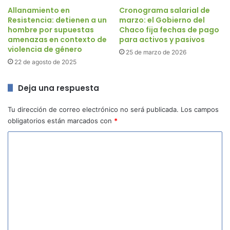
Allanamiento en
Cronograma salarial de
Resistencia: detienen a un
marzo: el Gobierno del
hombre por supuestas
Chaco fija fechas de pago
amenazas en contexto de
para activos y pasivos
violencia de género
25 de marzo de 2026
22 de agosto de 2025
Deja una respuesta
Tu dirección de correo electrónico no será publicada.
Los campos
obligatorios están marcados con
*
C
o
m
e
n
t