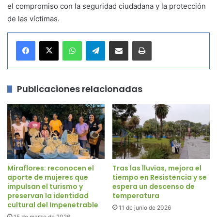
el compromiso con la seguridad ciudadana y la protección
de las víctimas.
WhatsApp
Telegram
Compartir por correo electrónico
Imprimir
Publicaciones relacionadas
Miraflores: reconocen el
Tras las lluvias, mejora el
aporte de mujeres que
tiempo en Resistencia y se
impulsan el turismo y
espera un descenso de
preservan la identidad
temperatura
cultural del Impenetrable
11 de junio de 2026
15 de marzo de 2026