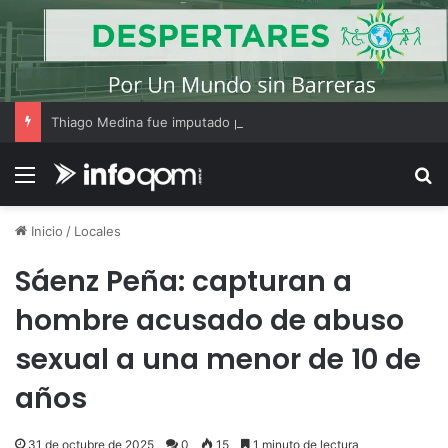
Thiago Medina fue imputado por abuso sexual y la causa continúa bajo investigación judicial
Menú
B
Inicio
/
Locales
Sáenz Peña: capturan a
hombre acusado de abuso
sexual a una menor de 10 de
años
31 de octubre de 2025
0
15
1 minuto de lectura