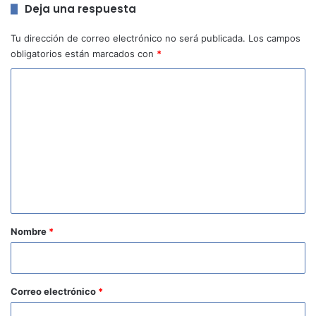
Deja una respuesta
Tu dirección de correo electrónico no será publicada.
Los campos
obligatorios están marcados con
*
C
o
m
e
n
t
a
r
Nombre
*
i
o
*
Correo electrónico
*