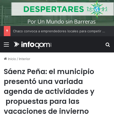
Chaco convoca a emprendedores locales para competir en «Emprendimiento Argentino 2026»
Menú
B
Inicio
/
Interior
Sáenz Peña: el municipio
presentó una variada
agenda de actividades y
propuestas para las
vacaciones de invierno