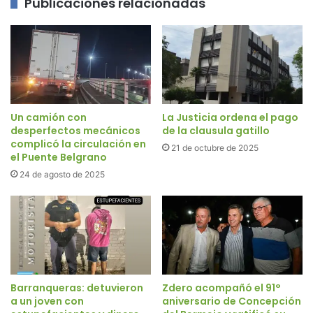
Publicaciones relacionadas
Un camión con
La Justicia ordena el pago
desperfectos mecánicos
de la clausula gatillo
complicó la circulación en
21 de octubre de 2025
el Puente Belgrano
24 de agosto de 2025
Barranqueras: detuvieron
Zdero acompañó el 91°
a un joven con
aniversario de Concepción