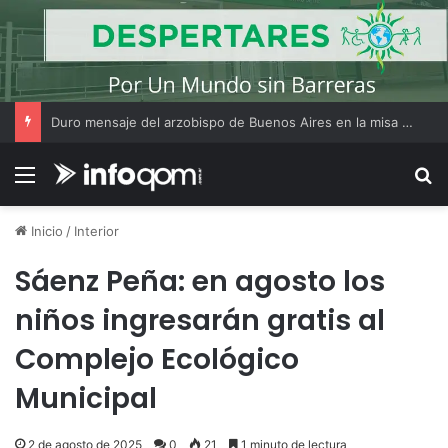
Duro mensaje del arzobispo de Buenos Aires en la misa de San Cayetano
Menú
B
Inicio
/
Interior
Sáenz Peña: en agosto los
niños ingresarán gratis al
Complejo Ecológico
Municipal
2 de agosto de 2025
0
21
1 minuto de lectura