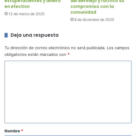
estupefacientes y dinero
del Bermejo y ratificó su
en efectivo
compromiso con la
comunidad
13 de marzo de 2025
8 de diciembre de 2025
Deja una respuesta
Tu dirección de correo electrónico no será publicada.
Los campos
obligatorios están marcados con
*
C
o
m
e
n
t
a
r
Nombre
*