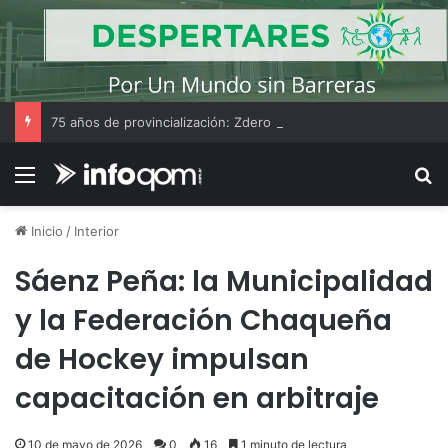
75 años de provincialización: Zdero recibió la bandera de la libertad civil para construir “el Chaco de oportunidades”
Menú
B
Inicio
/
Interior
Sáenz Peña: la Municipalidad
y la Federación Chaqueña
de Hockey impulsan
capacitación en arbitraje
10 de mayo de 2026
0
16
1 minuto de lectura