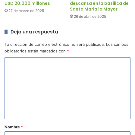
USD 20.000 millones
descansa en la basílica de
Santa María la Mayor
27 de marzo de 2025
26 de abril de 2025
Deja una respuesta
Tu dirección de correo electrónico no será publicada.
Los campos
obligatorios están marcados con
*
C
o
m
e
n
t
a
r
Nombre
*
i