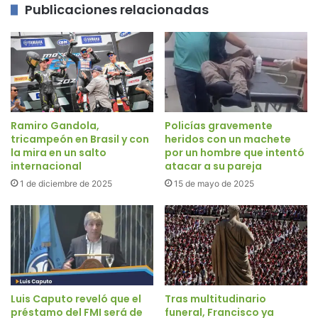
Publicaciones relacionadas
Ramiro Gandola,
Policías gravemente
tricampeón en Brasil y con
heridos con un machete
la mira en un salto
por un hombre que intentó
internacional
atacar a su pareja
1 de diciembre de 2025
15 de mayo de 2025
Luis Caputo reveló que el
Tras multitudinario
préstamo del FMI será de
funeral, Francisco ya