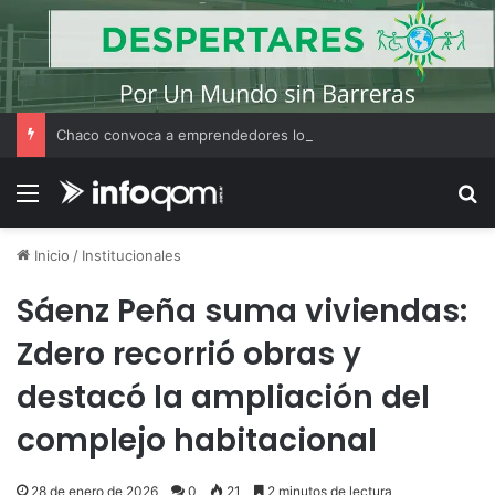
Chaco convoca a emprendedores locales para competir en «Emprendimiento Argentino 2026»
Menú
B
Inicio
/
Institucionales
Sáenz Peña suma viviendas:
Zdero recorrió obras y
destacó la ampliación del
complejo habitacional
28 de enero de 2026
0
21
2 minutos de lectura