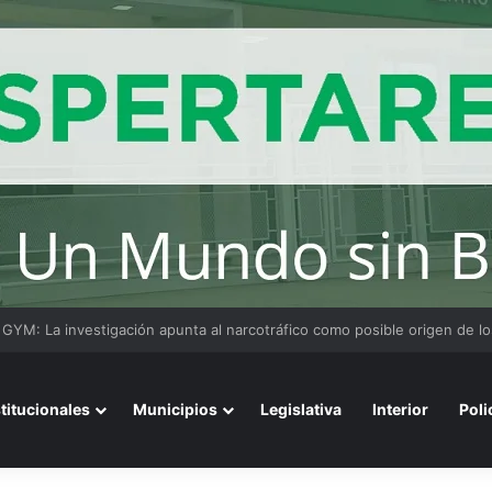
ensaje del arzobispo de Buenos Aires en la misa de San Cayetano
stitucionales
Municipios
Legislativa
Interior
Poli