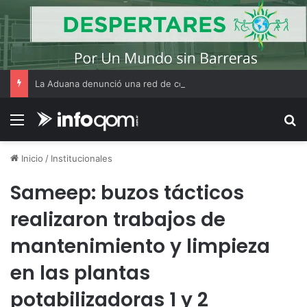
La Aduana denunció una red de contrabando que utilizaba CUITs de personas fallecidas y menores de edad
Menú
B
Inicio
/
Institucionales
Sameep: buzos tácticos
realizaron trabajos de
mantenimiento y limpieza
en las plantas
potabilizadoras 1 y 2