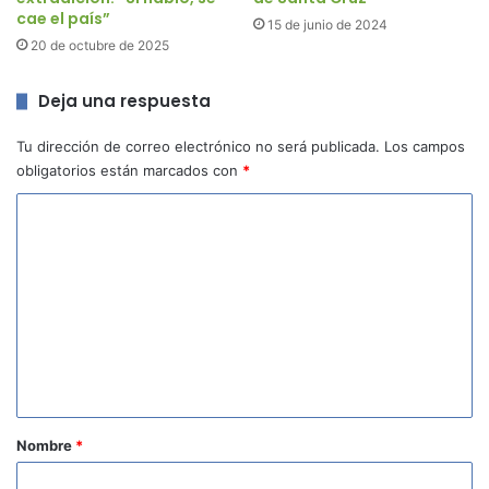
cae el país”
15 de junio de 2024
20 de octubre de 2025
Deja una respuesta
Tu dirección de correo electrónico no será publicada.
Los campos
obligatorios están marcados con
*
C
o
m
e
n
t
a
r
Nombre
*
i