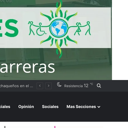
℃
12
Buscar por
Argentino 2026»
Resistencia
ciales
Opinión
Sociales
Mas Secciones