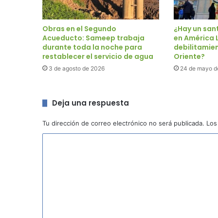
Obras en el Segundo
¿Hay un san
Acueducto: Sameep trabaja
en América L
durante toda la noche para
debilitamie
restablecer el servicio de agua
Oriente?
3 de agosto de 2026
24 de mayo d
Deja una respuesta
Tu dirección de correo electrónico no será publicada.
Los
C
o
m
e
n
t