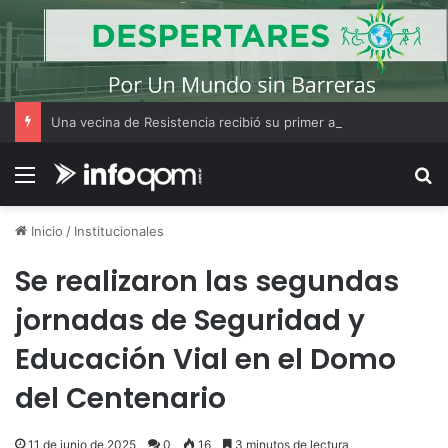
Una vecina de Resistencia recibió su primer auto tras ganar el Volkswagen Tera 0 km del Bono Bienal
Menú
B
Inicio
/
Institucionales
Se realizaron las segundas
jornadas de Seguridad y
Educación Vial en el Domo
del Centenario
11 de junio de 2025
0
16
3 minutos de lectura