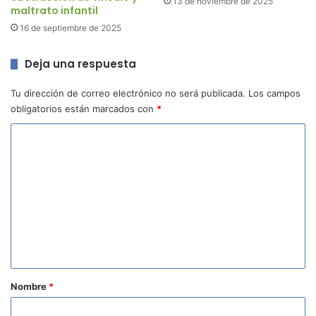
13 de noviembre de 2025
maltrato infantil
16 de septiembre de 2025
Deja una respuesta
Tu dirección de correo electrónico no será publicada.
Los campos
obligatorios están marcados con
*
C
o
m
e
n
t
a
r
Nombre
*
i