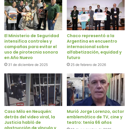
El Ministerio de Seguridad
Chaco representó a la
intensifica controles y
Argentina en encuentro
campañas para evitar el
internacional sobre
uso de pirotecnia sonora
alfabetización, equidad y
en Año Nuevo
futuro
31 de diciembre de 2025
25 de febrero de 2026
Caso Milo en Neuquén:
Murió Jorge Lorenzo, actor
detrás del video viral, la
emblemático de TV, cine y
Justicia habló de
teatro: tenía 66 años
obstrucción de vínculo y