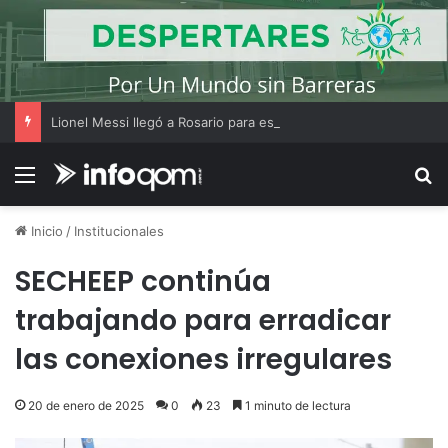
Lionel Messi llegó a Rosario para estar presente en el último adiós a su padre
Menú
B
Inicio
/
Institucionales
SECHEEP continúa
trabajando para erradicar
las conexiones irregulares
20 de enero de 2025
0
23
1 minuto de lectura