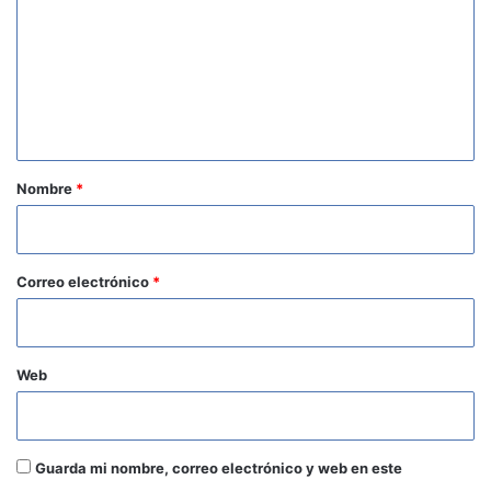
m
e
n
t
a
r
Nombre
*
i
o
*
Correo electrónico
*
Web
Guarda mi nombre, correo electrónico y web en este