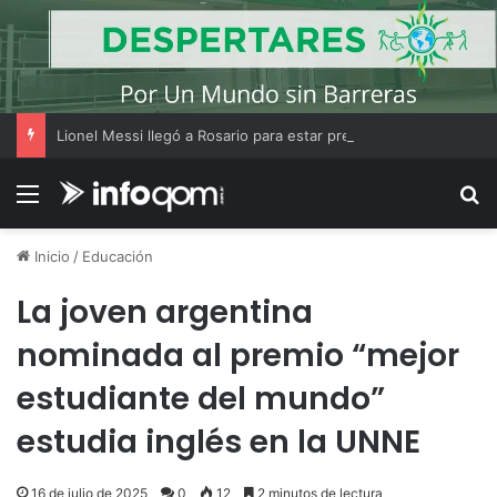
Lionel Messi llegó a Rosario para estar presente en el último adiós a su padre
Menú
B
Inicio
/
Educación
La joven argentina
nominada al premio “mejor
estudiante del mundo”
estudia inglés en la UNNE
16 de julio de 2025
0
12
2 minutos de lectura